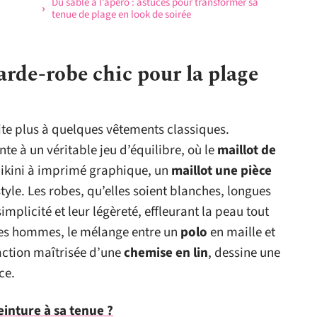
Du sable à l’apéro : astuces pour transformer sa
tenue de plage en look de soirée
arde-robe chic pour la plage
mite plus à quelques vêtements classiques.
te à un véritable jeu d’équilibre, où le
maillot de
bikini à imprimé graphique, un
maillot une pièce
yle. Les robes, qu’elles soient blanches, longues
implicité et leur légèreté, effleurant la peau tout
les hommes, le mélange entre un
polo
en maille et
action maîtrisée d’une
chemise en lin
, dessine une
ce.
inture à sa tenue ?