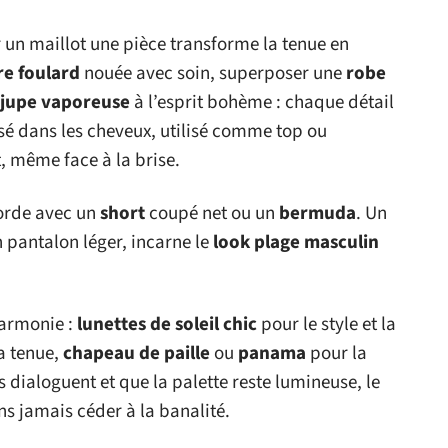
r un maillot une pièce transforme la tenue en
re foulard
nouée avec soin, superposer une
robe
jupe vaporeuse
à l’esprit bohème : chaque détail
ssé dans les cheveux, utilisé comme top ou
t, même face à la brise.
orde avec un
short
coupé net ou un
bermuda
. Un
 pantalon léger, incarne le
look plage masculin
harmonie :
lunettes de soleil chic
pour le style et la
a tenue,
chapeau de paille
ou
panama
pour la
s dialoguent et que la palette reste lumineuse, le
ns jamais céder à la banalité.