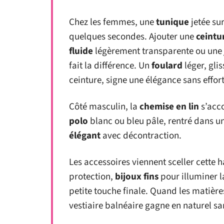
Chez les femmes, une
tunique
jetée su
quelques secondes. Ajouter une
ceintu
fluide
légèrement transparente ou une
fait la différence. Un
foulard
léger, gli
ceinture, signe une élégance sans effor
Côté masculin, la
chemise en lin
s’acc
polo
blanc ou bleu pâle, rentré dans un
élégant
avec décontraction.
Les accessoires viennent sceller cette 
protection,
bijoux fins
pour illuminer l
petite touche finale. Quand les matière
vestiaire balnéaire gagne en naturel sa